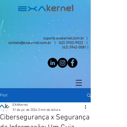
suporte.exakernel.com.br |
contato@exakernel.com.br
|
(62) 3932-9522
|
(62) 3942-0081
|
Post
EXAKernel
31 de jul. de 2024
3 min de leitura
Cibersegurança x Segurança