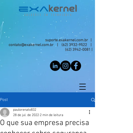
suporte.exakernel.com.br |
contato@exakernel.com.br
|
(62) 3932-9522
|
(62) 3942-0081
|
Post
paulorenato832
28 de jul. de 2022
2 min de leitura
O que sua empresa precisa